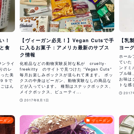
い！
【ヴィーガン必見！】Vegan Cutsで手
【乳
と食
に入るお菓子：アメリカ最新のサブス
ヨー
ク情報
ホール
ていた
サンライ
化粧品などの動物実験反対な私が cruelty-
ンドミ
りのレ
freekitty のサイトで見つけた ”Vegan Cuts”
プル味
わった美
毎月お楽しみボックスが送られて来ます。 ボッ
お味は
.９９で
クスの中身はビーガン、動物実験なしの商品な
トな感じ
てごはん
どが入っています。 種類はスナックボックス、
メイクボックス、ビューティ...
201
2017年8月1日
ーガン
ヴィーガン