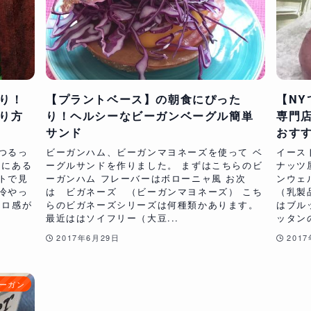
り！
【プラントベース】の朝食にぴった
【N
り方
り！ヘルシーなビーガンベーグル簡単
専門店
サンド
おす
つるっ
ビーガンハム、ビーガンマヨネーズを使って ベ
イース
ンにある
ーグルサンドを作りました。 まずはこちらのビ
ナッツ屋
トで見
ーガンハム フレーバーはボローニャ風 お次
ンウェ
冷やっ
は ビガネーズ （ビーガンマヨネーズ） こち
（乳製
トロ感が
らのビガネーズシリーズは何種類かあります。
はブル
最近ははソイフリー（大豆...
ッタン
2017年6月29日
201
ーガン