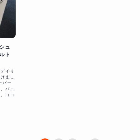
シュ
ルト
ンデイリ
つけまし
ーバー
ン、バニ
ク、ココ