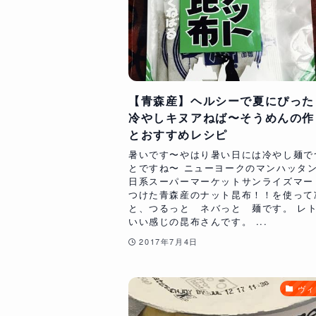
【青森産】ヘルシーで夏にぴった
冷やしキヌアねば〜そうめんの作
とおすすめレシピ
暑いです〜やはり暑い日には冷やし麺で
とですね〜 ニューヨークのマンハッタ
日系スーパーマーケットサンライズマー
つけた青森産のナット昆布！！を使って
と、つるっと ネバっと 麺です。 レ
いい感じの昆布さんです。 ...
2017年7月4日
ヴィ