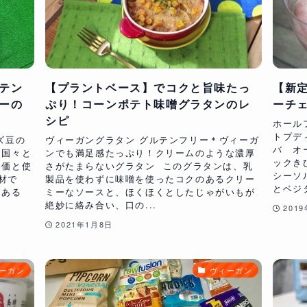
テン
【プラントベース】でコクと旨味たっ
【新
ーの
ぷり！コーンポテト味噌グラタンのレ
ーチ
シピ
ホール
トプデ
ズ豆の
ヴィーガングラタン グルテンフリー＊ヴィーガ
バ オ
る国々と
ンでも満足感たっぷり！クリームのような濃厚
ックき
養価と使
さがたまらないグラタン このグラタンは、乳
シーソ
材で
製品を使わずに味噌を使ったコクのあるクリー
とベジタ
にある
ミーなソースと、ほくほくとしたじゃがいもが
絶妙に絡み合い、口の...
201
2021年1月8日
ーガン
ヴィーガン