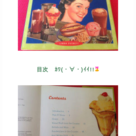
目次 ｶﾜ(・∀・)ｲｲ!!