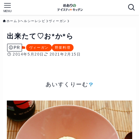
MENU
ホーム
ヘルシーレシピ
ヴィーガン
出来たて♡お*か*ら
PR
ヴィーガン
野菜料理
2014年5月20日
2021年2月15日
あいすくりーむ