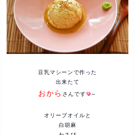
豆乳マシーンで作った
出来たて
おから
さん
です
～
オリーブオイルと
白胡麻
わさび