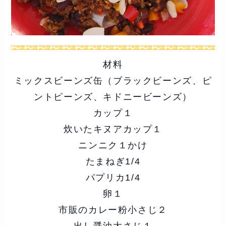
材料
ミックスビーンズ缶（ブラックビーンズ、ピ
ントピーンズ、キドニービーンズ）
カップ１
炊いたキヌアカップ１
ニンニク１かけ
たまねぎ1/4
パプリカ1/4
卵１
市販のカレー粉小さじ２
出し醤油大さじ１