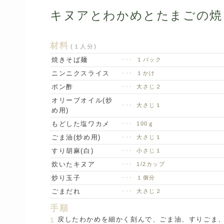
キヌアとわかめとたまごの焼
材料
(１人分)
焼きそば麺
･･･
１パック
ニンニクスライス
･･･
１かけ
ポン酢
･･･
大さじ２
オリーブオイル(炒
･･･
大さじ１
め用)
もどした塩ワカメ
･･･
100ｇ
ごま油(炒め用)
･･･
大さじ１
すり胡麻(白)
･･･
小さじ１
炊いたキヌア
･･･
1/2カップ
炒り玉子
･･･
１個分
ごまだれ
･･･
大さじ２
手順
戻したわかめを細かく刻んで、ごま油、すりごま
1