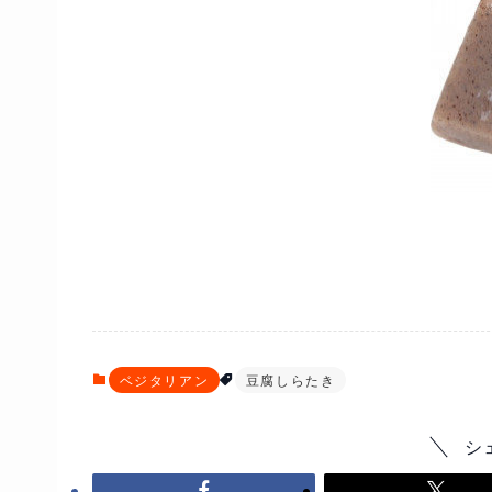
ベジタリアン
豆腐しらたき
シ