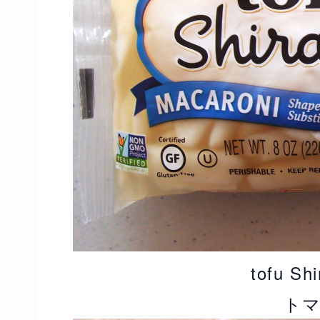
tofu S
ト