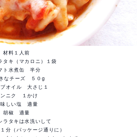
材料１人前
ラタキ（マカロニ）１袋
マト水煮缶 半分
きなチーズ ５０g
ーブオイル 大さじ１
ニンニク １かけ
美味しい塩 適量
胡椒 適量
シラタキは水洗いして
で１分（パッケージ通りに）