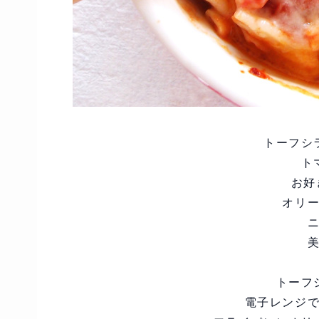
トーフシ
ト
お好
オリ
トーフ
電子レンジ