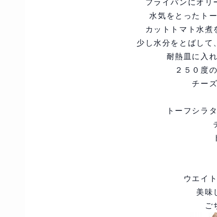
フライパンにオリ
水気をとったト
カットトマト水煮
少し水分をとばして
耐熱皿に入
２５０度
チー
トーフシラ
ウエイ
美味
ご