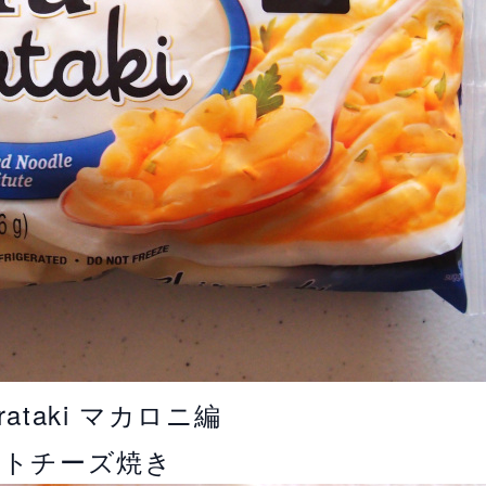
hirataki マカロニ編
マトチーズ焼き