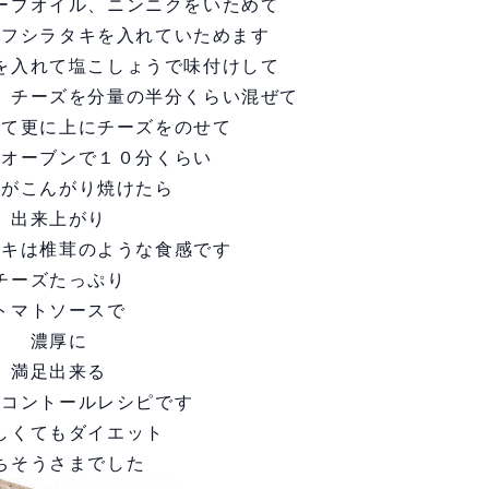
ーブオイル、ニンニクをいためて
ーフシラタキを入れていためます
を入れて塩こしょうで味付けして
、チーズを分量の半分くらい混ぜて
れて更に上にチーズをのせて
のオーブンで１０分くらい
ズがこんがり焼けたら
出来上がり
タキは椎茸のような食感です
チーズたっぷり
トマトソースで
濃厚に
満足出来る
トコントールレシピです
しくてもダイエット
ちそうさまでした