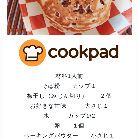
材料1人前
そば粉 カップ１
梅干し（みじん切り） ２個
お好きな甘味 大さじ１
水 カップ1/2
卵 １個
ベーキングパウダー 小さじ１